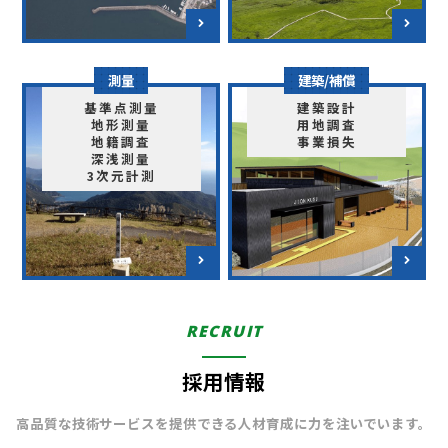
測量
建築/補償
基準点測量
建築設計
地形測量
用地調査
地籍調査
事業損失
深浅測量
3次元計測
RECRUIT
採用情報
高品質な技術サービスを提供できる人材育成に力を注いでいます。