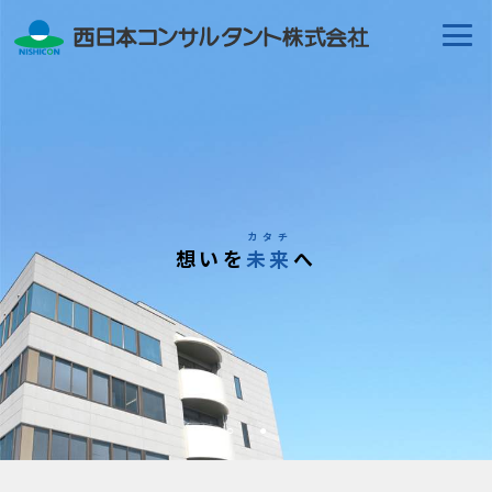
カタチ
想いを
未来
へ