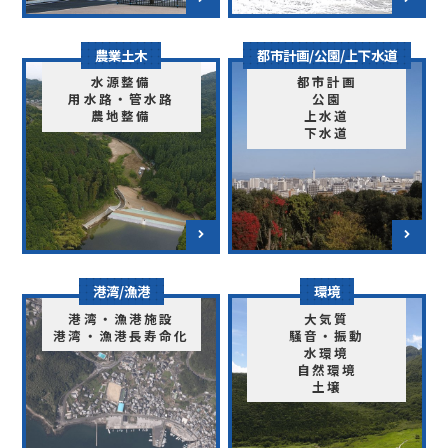
農業土木
都市計画/公園/上下水道
水源整備
都市計画
用水路・管水路
公園
農地整備
上水道
下水道
港湾/漁港
環境
港湾・漁港施設
大気質
港湾・漁港長寿命化
騒音・振動
水環境
自然環境
土壌