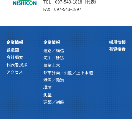
TEL 097-543-1818（代表）
FAX 097-543-1897
企業情報
企業情報
採用情報
有資格者
組織図
道路／構造
会社概要
河川／砂防
代表者挨拶
農業土木
アクセス
都市計画／公園／上下水道
港湾／漁港
環境
測量
建築／補償