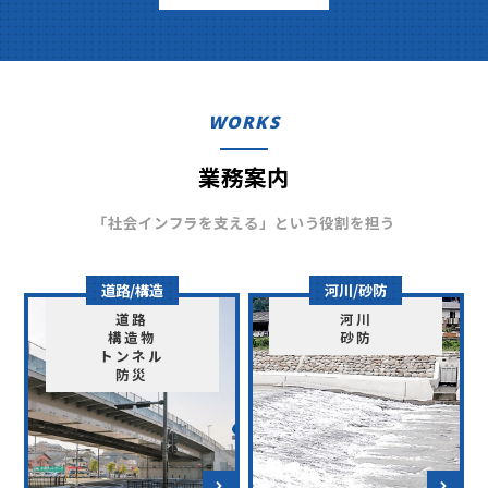
WORKS
業務案内
「社会インフラを支える」という役割を担う
道路/構造
河川/砂防
道路
河川
構造物
砂防
トンネル
防災