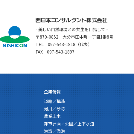
- 美しい自然環境との共生を目指して -
〒870-0852 大分市田中町一丁目1番8号
TEL 097-543-1818（代表）
FAX 097-543-1897
企業情報
道路／構造
河川／砂防
農業土木
都市計画／公園／上下水道
港湾／漁港