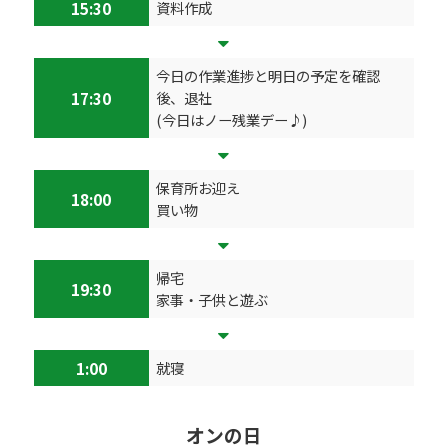
15:30
資料作成
今日の作業進捗と明日の予定を確認
17:30
後、退社
(今日はノー残業デー♪)
保育所お迎え
18:00
買い物
帰宅
19:30
家事・子供と遊ぶ
1:00
就寝
オンの日