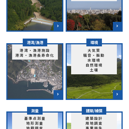
港湾/漁港
環境
港湾・漁港施設
大気質
港湾・漁港長寿命化
騒音・振動
水環境
自然環境
土壌
測量
建築/補償
基準点測量
建築設計
地形測量
用地調査
地籍調査
事業損失