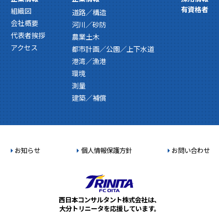
有資格者
組織図
道路／構造
会社概要
河川／砂防
代表者挨拶
農業土木
アクセス
都市計画／公園／上下水道
港湾／漁港
環境
測量
建築／補償
お知らせ
個人情報保護方針
お問い合わせ
西日本コンサルタント株式会社は、
大分トリニータを応援しています。