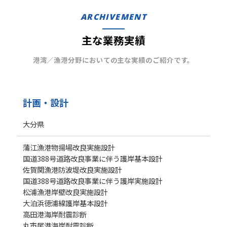
ARCHIVEMENT
主な業務実績
港湾／漁港分野においての主な実績のご紹介です。
計画・設計
大分県
蒲江漁港物揚場改良実施設計
国道388号道路改良事業に伴う護岸基本設計
佐賀関漁港防波堤改良実施設計
国道388号道路改良事業に伴う護岸実施設計
松浦漁港岸壁改良実施設計
大泊浜徳浦線護岸基本設計
高田港海岸耐震診断
丸市尾港海岸耐震診断