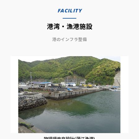
FACILITY
港湾・漁港施設
港のインフラ整備
物揚場改良設計(蒲江漁港)