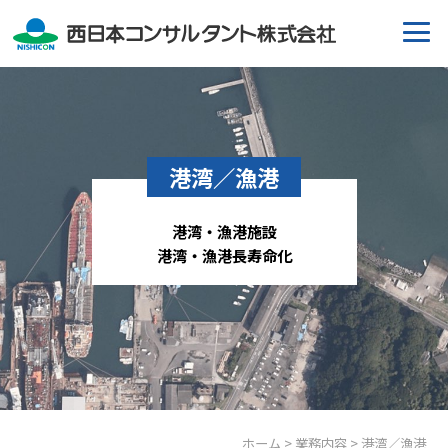
港湾／漁港
港湾・漁港施設
港湾・漁港長寿命化
ホーム
>
業務内容
> 港湾／漁港