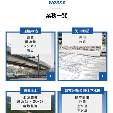
WORKS
業務一覧
道路/構造
河川/砂防
道路
河川
構造物
砂防
トンネル
防災
農業土木
都市計画/公園/上下水道
水源整備
都市計画
用水路・管水路
公園
農地整備
上水道
下水道