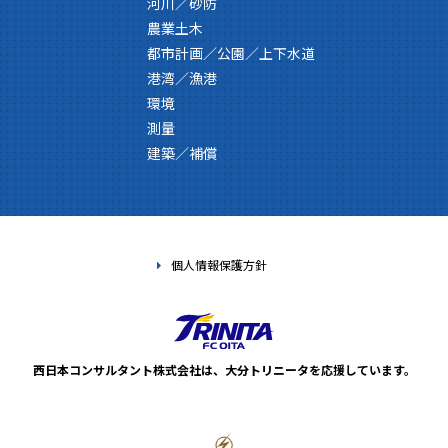
河川／砂防
農業土木
都市計画／公園／上下水道
港湾／漁港
環境
測量
建築／補償
個人情報保護方針
西日本コンサルタント株式会社は、
大分トリニータを応援しています。