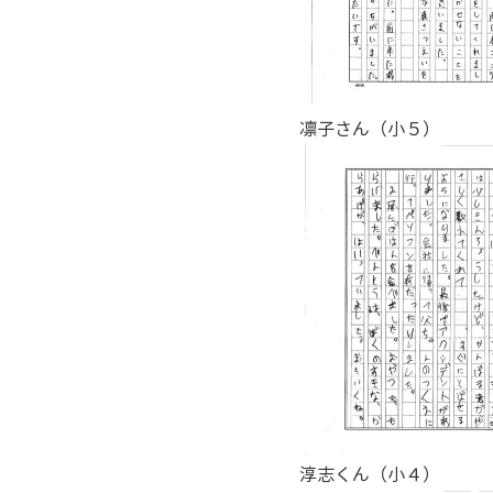
凛子さん（小５）
淳志くん（小４）