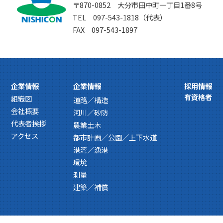
〒870-0852 大分市田中町一丁目1番8号
TEL 097-543-1818（代表）
FAX 097-543-1897
企業情報
企業情報
採用情報
有資格者
組織図
道路／構造
会社概要
河川／砂防
代表者挨拶
農業土木
アクセス
都市計画／公園／上下水道
港湾／漁港
環境
測量
建築／補償