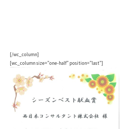
[/wc_column]
[wc_column size=”one-half” position=”last”]