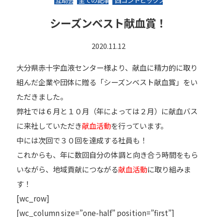
互助会
全ての記事
西コントピックス
シーズンベスト献血賞！
2020.11.12
大分県赤十字血液センター様より、献血に精力的に取り
組んだ企業や団体に贈る「シーズンベスト献血賞」をい
ただきました。
弊社では６月と１０月（年によっては２月）に献血バス
に来社していただき
献血活動
を行っています。
中には次回で３０回を達成する社員も！
これからも、年に数回自分の体調と向き合う時間をもら
いながら、地域貢献につながる
献血活動
に取り組みま
す！
[wc_row]
[wc_column size=”one-half” position=”first”]