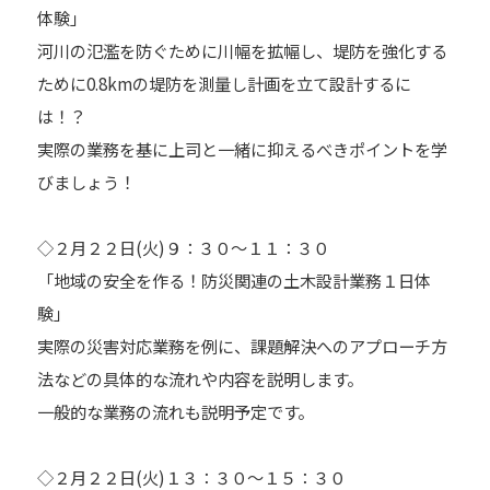
体験」
河川の氾濫を防ぐために川幅を拡幅し、堤防を強化する
ために0.8kmの堤防を測量し計画を立て設計するに
は！？
実際の業務を基に上司と一緒に抑えるべきポイントを学
びましょう！
◇２月２２日(火)９：３０～１１：３０
「地域の安全を作る！防災関連の土木設計業務１日体
験」
実際の災害対応業務を例に、課題解決へのアプローチ方
法などの具体的な流れや内容を説明します。
一般的な業務の流れも説明予定です。
◇２月２２日(火)１３：３０～１５：３０