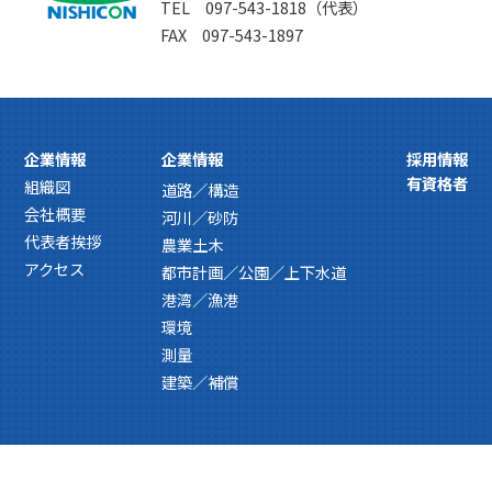
TEL 097-543-1818（代表）
FAX 097-543-1897
企業情報
企業情報
採用情報
有資格者
組織図
道路／構造
会社概要
河川／砂防
代表者挨拶
農業土木
アクセス
都市計画／公園／上下水道
港湾／漁港
環境
測量
建築／補償