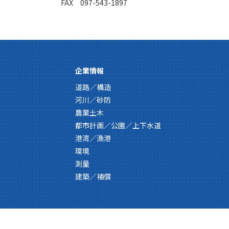
FAX 097-543-1897
企業情報
道路／構造
河川／砂防
農業土木
都市計画／公園／上下水道
港湾／漁港
環境
測量
建築／補償