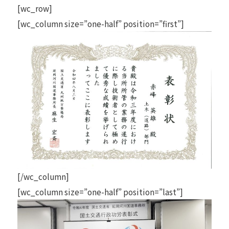
[wc_row]
[wc_column size=”one-half” position=”first”]
[/wc_column]
[wc_column size=”one-half” position=”last”]