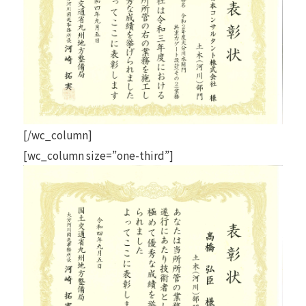
[/wc_column]
[wc_column size=”one-third”]