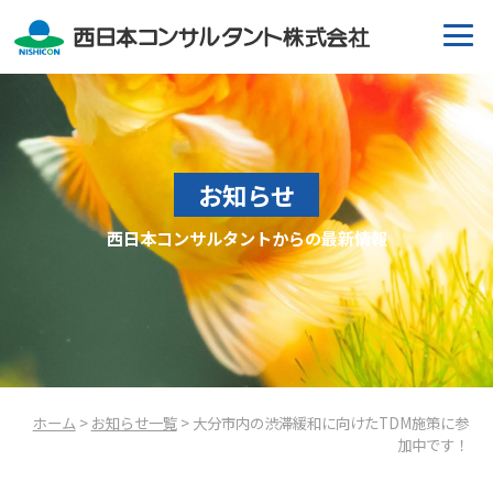
お知らせ
西日本コンサルタントからの最新情報
ホーム
>
お知らせ一覧
> ⼤分市内の渋滞緩和に向けたTDM施策に参
加中です！