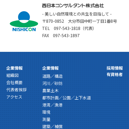
- 美しい自然環境との共生を目指して -
〒870-0852 大分市田中町一丁目1番8号
TEL 097-543-1818（代表）
FAX 097-543-1897
企業情報
企業情報
採用情報
有資格者
組織図
道路／構造
会社概要
河川／砂防
代表者挨拶
農業土木
アクセス
都市計画／公園／上下水道
港湾／漁港
環境
測量
建築／補償