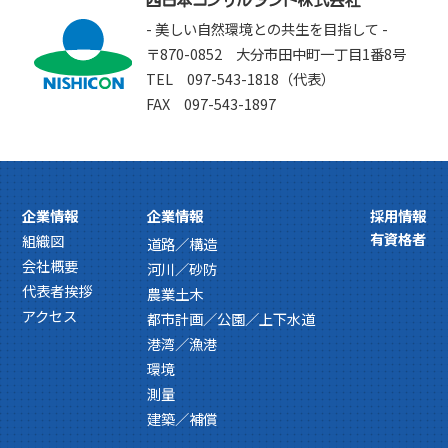
- 美しい自然環境との共生を目指して -
〒870-0852 大分市田中町一丁目1番8号
TEL 097-543-1818（代表）
FAX 097-543-1897
企業情報
企業情報
採用情報
有資格者
組織図
道路／構造
会社概要
河川／砂防
代表者挨拶
農業土木
アクセス
都市計画／公園／上下水道
港湾／漁港
環境
測量
建築／補償