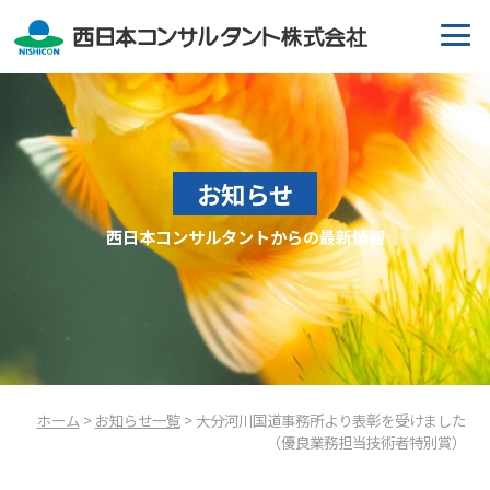
お知らせ
西日本コンサルタントからの最新情報
ホーム
>
お知らせ一覧
> 大分河川国道事務所より表彰を受けました
（優良業務担当技術者特別賞）