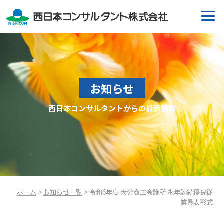
お知らせ
西日本コンサルタントからの最新情報
ホーム
>
お知らせ一覧
> 令和6年度 大分商工会議所 永年勤続優良従
業員表彰式