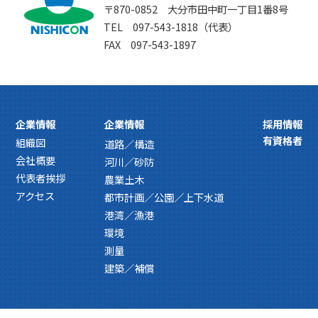
〒870-0852 大分市田中町一丁目1番8号
TEL 097-543-1818（代表）
FAX 097-543-1897
企業情報
企業情報
採用情報
有資格者
組織図
道路／構造
会社概要
河川／砂防
代表者挨拶
農業土木
アクセス
都市計画／公園／上下水道
港湾／漁港
環境
測量
建築／補償